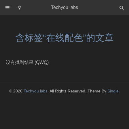
Techyou labs
首页
分类
含标签“在线配色”的文章
Default
Linux/Unix
Database
没有找到结果 (QWQ)
Cloud
Networking
Security
© 2026
Techyou labs
. All Rights Reserved. Theme By
Single
.
Programming
关于作者