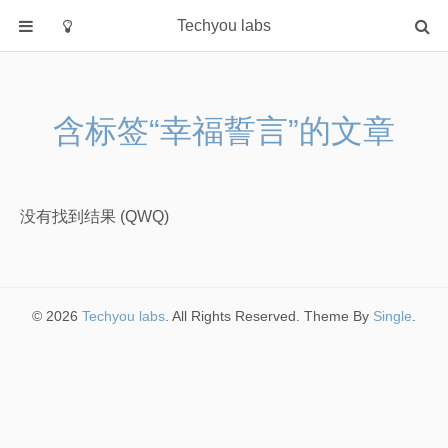
Techyou labs
首页
分类
含标签“幸福誓言”的文章
Default
Linux/Unix
Database
没有找到结果 (QWQ)
Cloud
Networking
Security
© 2026
Techyou labs
. All Rights Reserved. Theme By
Single
.
Programming
关于作者