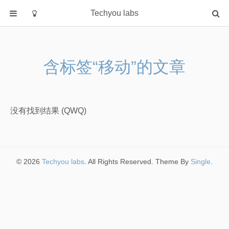
Techyou labs
首页
分类
含标签“移动”的文章
Default
Linux/Unix
Database
没有找到结果 (QWQ)
Cloud
Networking
Security
© 2026
Techyou labs
. All Rights Reserved. Theme By
Single
.
Programming
关于作者