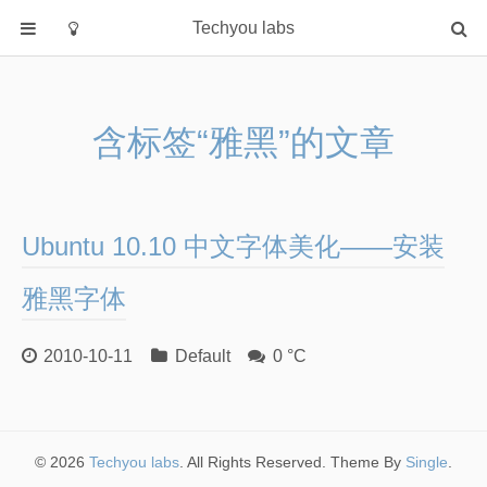
Techyou labs
首页
分类
含标签“雅黑”的文章
Default
Linux/Unix
Database
Ubuntu 10.10 中文字体美化——安装
Cloud
Networking
雅黑字体
Security
2010-10-11
Default
0 °C
Programming
关于作者
© 2026
Techyou labs
. All Rights Reserved. Theme By
Single
.