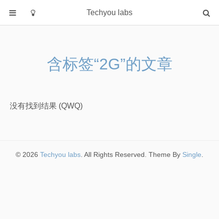
Techyou labs
首页
分类
含标签“2G”的文章
Default
Linux/Unix
Database
没有找到结果 (QWQ)
Cloud
Networking
Security
© 2026
Techyou labs
. All Rights Reserved. Theme By
Single
.
Programming
关于作者