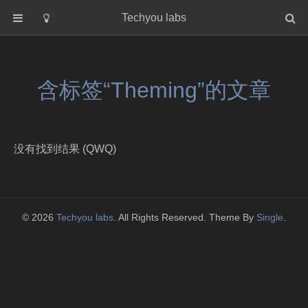
Techyou labs
首页
分类
含标签“Theming”的文章
Default
Linux/Unix
Database
没有找到结果 (QWQ)
Cloud
Networking
Security
© 2026
Techyou labs
. All Rights Reserved. Theme By
Single
.
Programming
关于作者