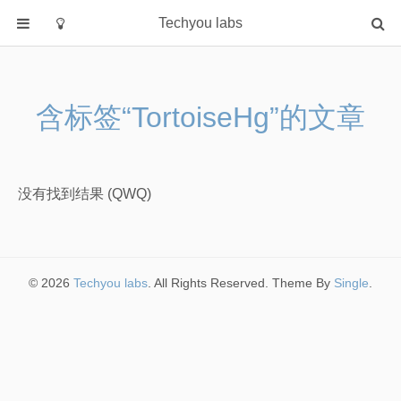
Techyou labs
首页
分类
含标签“TortoiseHg”的文章
Default
Linux/Unix
Database
没有找到结果 (QWQ)
Cloud
Networking
Security
© 2026
Techyou labs
. All Rights Reserved. Theme By
Single
.
Programming
关于作者