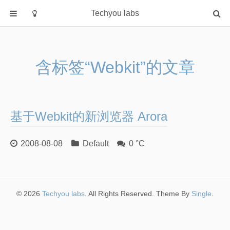
Techyou labs
首页
分类
含标签“Webkit”的文章
Default
Linux/Unix
Database
基于Webkit的新浏览器 Arora
Cloud
Networking
2008-08-08
Default
0 °C
Security
Programming
关于作者
© 2026
Techyou labs
. All Rights Reserved. Theme By
Single
.