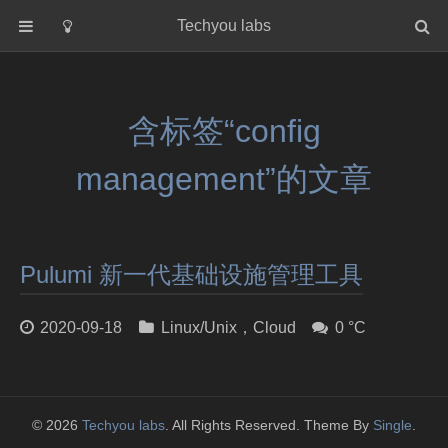
Techyou labs
首页
分类
含标签“config
Default
management”的文章
Linux/Unix
Database
Cloud
Networking
Pulumi 新一代基础设施管理工具
Security
2020-09-18
Linux/Unix
，
Cloud
0 °C
Programming
关于作者
© 2026
Techyou labs
. All Rights Reserved. Theme By
Single
.