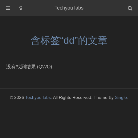
Techyou labs
首页
分类
含标签“dd”的文章
Default
Linux/Unix
Database
没有找到结果 (QWQ)
Cloud
Networking
Security
© 2026
Techyou labs
. All Rights Reserved. Theme By
Single
.
Programming
关于作者