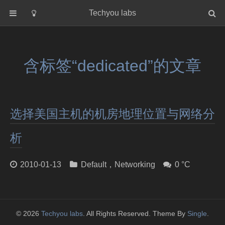
Techyou labs
首页
分类
含标签“dedicated”的文章
Default
Linux/Unix
Database
选择美国主机的机房地理位置与网络分
Cloud
Networking
析
Security
2010-01-13
Default
，
Networking
0 °C
Programming
关于作者
© 2026
Techyou labs
. All Rights Reserved. Theme By
Single
.