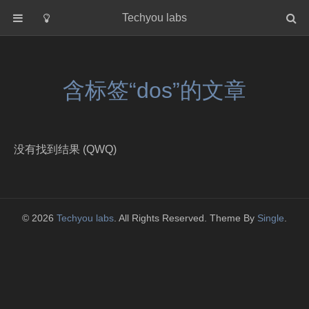
Techyou labs
首页
分类
含标签“dos”的文章
Default
Linux/Unix
Database
没有找到结果 (QWQ)
Cloud
Networking
Security
© 2026
Techyou labs
. All Rights Reserved. Theme By
Single
.
Programming
关于作者