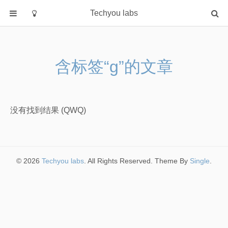
Techyou labs
首页
分类
含标签“g”的文章
Default
Linux/Unix
Database
没有找到结果 (QWQ)
Cloud
Networking
Security
© 2026
Techyou labs
. All Rights Reserved. Theme By
Single
.
Programming
关于作者