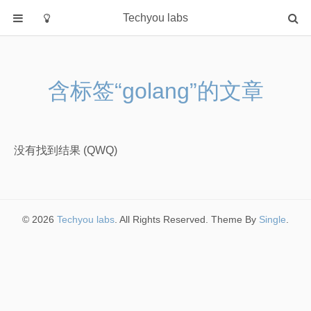
Techyou labs
首页
分类
含标签“golang”的文章
Default
Linux/Unix
Database
没有找到结果 (QWQ)
Cloud
Networking
Security
© 2026
Techyou labs
. All Rights Reserved. Theme By
Single
.
Programming
关于作者