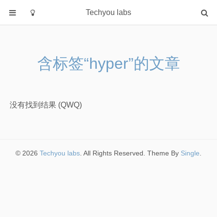
Techyou labs
首页
分类
含标签“hyper”的文章
Default
Linux/Unix
Database
没有找到结果 (QWQ)
Cloud
Networking
Security
© 2026
Techyou labs
. All Rights Reserved. Theme By
Single
.
Programming
关于作者