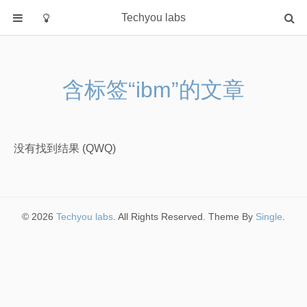
Techyou labs
首页
分类
含标签“ibm”的文章
Default
Linux/Unix
Database
没有找到结果 (QWQ)
Cloud
Networking
Security
© 2026
Techyou labs
. All Rights Reserved. Theme By
Single
.
Programming
关于作者