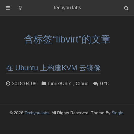
Techyou labs
首页
分类
含标签“libvirt”的文章
Default
Linux/Unix
Database
在 Ubuntu 上构建KVM 云镜像
Cloud
Networking
2018-04-09
Linux/Unix
，
Cloud
0 °C
Security
Programming
关于作者
© 2026
Techyou labs
. All Rights Reserved. Theme By
Single
.