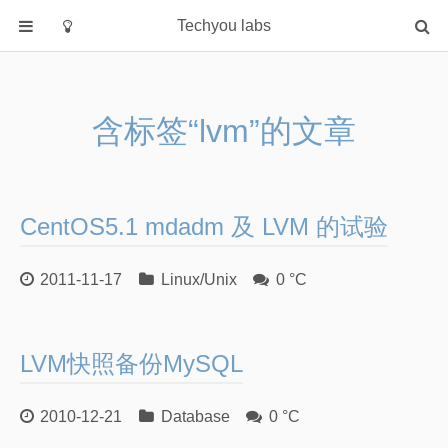
Techyou labs
首页
分类
含标签“lvm”的文章
Default
Linux/Unix
Database
CentOS5.1 mdadm 及 LVM 的试验
Cloud
Networking
2011-11-17
Linux/Unix
0 °C
Security
Programming
LVM快照备份MySQL
关于作者
2010-12-21
Database
0 °C