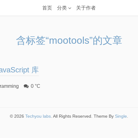
首页
分类
关于作者
含标签“mootools”的文章
aScript 库
ramming
0 °C
© 2026
Techyou labs
. All Rights Reserved. Theme By
Single
.