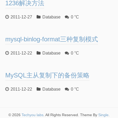
1236解决方法
2011-12-27
Database
0 °C
mysql-binlog-format三种复制模式
2011-12-22
Database
0 °C
MySQL主从复制下的备份策略
2011-12-22
Database
0 °C
© 2026
Techyou labs
. All Rights Reserved. Theme By
Single
.