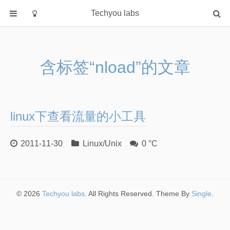
Techyou labs
首页
分类
含标签“nload”的文章
Default
Linux/Unix
Database
linux下查看流量的小工具
Cloud
Networking
2011-11-30
Linux/Unix
0 °C
Security
Programming
关于作者
© 2026
Techyou labs
. All Rights Reserved. Theme By
Single
.