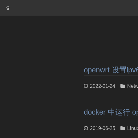
openwrt 设置i
2022-01-24
Netw
docker 中运行 op
2019-06-25
Linu