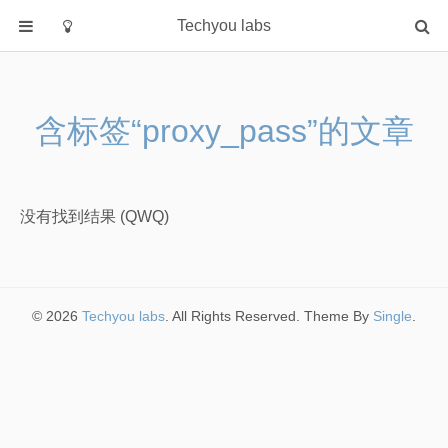
Techyou labs
首页
分类
含标签“proxy_pass”的文章
Default
Linux/Unix
Database
没有找到结果 (QWQ)
Cloud
Networking
Security
© 2026
Techyou labs
. All Rights Reserved. Theme By
Single
.
Programming
关于作者