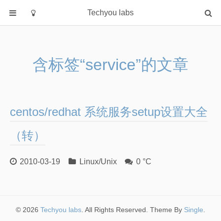
Techyou labs
首页
分类
含标签“service”的文章
Default
Linux/Unix
Database
centos/redhat 系统服务setup设置大全
Cloud
Networking
（转）
Security
2010-03-19
Linux/Unix
0 °C
Programming
关于作者
© 2026
Techyou labs
. All Rights Reserved. Theme By
Single
.