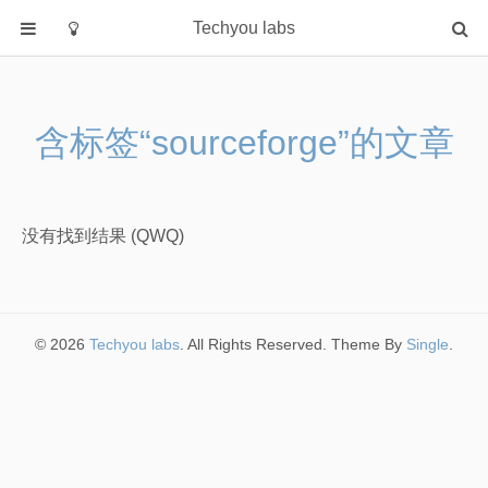
Techyou labs
首页
分类
含标签“sourceforge”的文章
Default
Linux/Unix
Database
没有找到结果 (QWQ)
Cloud
Networking
Security
© 2026
Techyou labs
. All Rights Reserved. Theme By
Single
.
Programming
关于作者