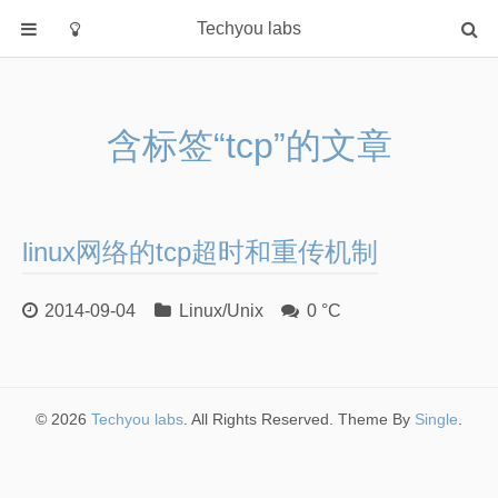
Techyou labs
首页
分类
含标签“tcp”的文章
Default
Linux/Unix
Database
linux网络的tcp超时和重传机制
Cloud
Networking
2014-09-04
Linux/Unix
0 °C
Security
Programming
关于作者
© 2026
Techyou labs
. All Rights Reserved. Theme By
Single
.