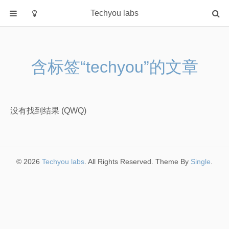
Techyou labs
首页
分类
含标签“techyou”的文章
Default
Linux/Unix
Database
没有找到结果 (QWQ)
Cloud
Networking
Security
© 2026
Techyou labs
. All Rights Reserved. Theme By
Single
.
Programming
关于作者