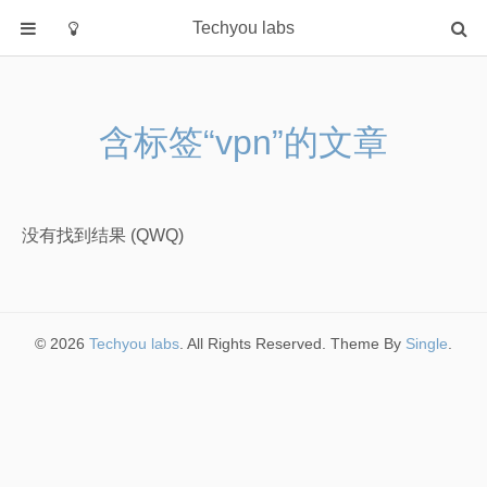
Techyou labs
首页
分类
含标签“vpn”的文章
Default
Linux/Unix
Database
没有找到结果 (QWQ)
Cloud
Networking
Security
© 2026
Techyou labs
. All Rights Reserved. Theme By
Single
.
Programming
关于作者