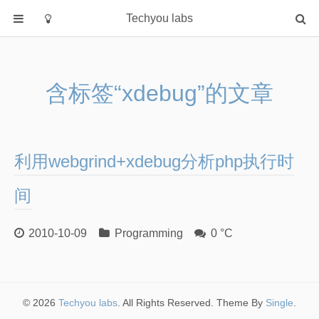
Techyou labs
首页
分类
含标签“xdebug”的文章
Default
Linux/Unix
Database
利用webgrind+xdebug分析php执行时
Cloud
Networking
间
Security
2010-10-09
Programming
0 °C
Programming
关于作者
© 2026
Techyou labs
. All Rights Reserved. Theme By
Single
.