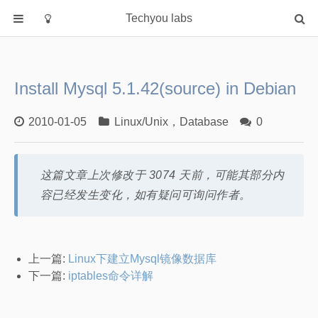
Techyou labs
首页
分类
Install Mysql 5.1.42(source) in Debian
Default
Linux/Unix
2010-01-05
Linux/Unix
，
Database
0
Database
Cloud
这篇文章上次修改于 3074 天前，可能其部分内
Networking
容已经发生变化，如有疑问可询问作者。
Security
Programming
关于作者
上一篇:
Linux下建立Mysql镜像数据库
下一篇:
iptables命令详解