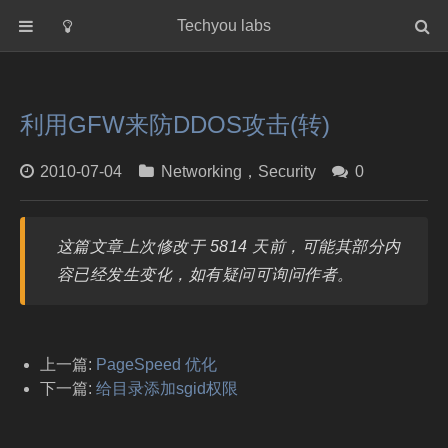
Techyou labs
首页
分类
利用GFW来防DDOS攻击(转)
Default
Linux/Unix
2010-07-04
Networking
，
Security
0
Database
Cloud
这篇文章上次修改于 5814 天前，可能其部分内
Networking
容已经发生变化，如有疑问可询问作者。
Security
Programming
关于作者
上一篇:
PageSpeed 优化
下一篇:
给目录添加sgid权限