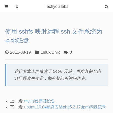
Techyou labs
首页
分类
使用 sshfs 映射远程 ssh 文件系统为
Default
本地磁盘
Linux/Unix
Database
2011-08-19
Linux/Unix
0
Cloud
Networking
这篇文章上次修改于 5466 天前，可能其部分内
Security
容已经发生变化，如有疑问可询问作者。
Programming
关于作者
上一篇:
mysql使用裸设备
下一篇:
ubuntu10.04编译安装php5.2.17(fpm)问题记录