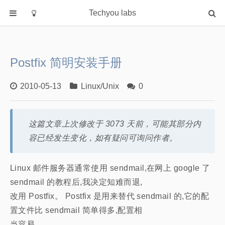
Techyou labs
首页
分类
Postfix 简明安装手册
Default
Linux/Unix
2010-05-13
Linux/Unix
0
Database
Cloud
这篇文章上次修改于 3073 天前，可能其部分内
Networking
容已经发生变化，如有疑问可询问作者。
Security
Programming
Linux 邮件服务器通常使用 sendmail,在网上 google 了
sendmail 的教程后,我决定知难而退,
关于作者
改用 Postfix。 Postfix 是用来替代 sendmail 的,它的配
置文件比 sendmail 简单得多,配置相
当容易。