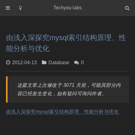
Techyou labs
首页
分类
由浅入深探究mysql索引结构原理、性
Default
能分析与优化
Linux/Unix
Database
2012-04-13
Database
0
Cloud
Networking
这篇文章上次修改于 3071 天前，可能其部分内
Security
容已经发生变化，如有疑问可询问作者。
Programming
关于作者
由浅入深探究mysql索引结构原理、性能分析与优化