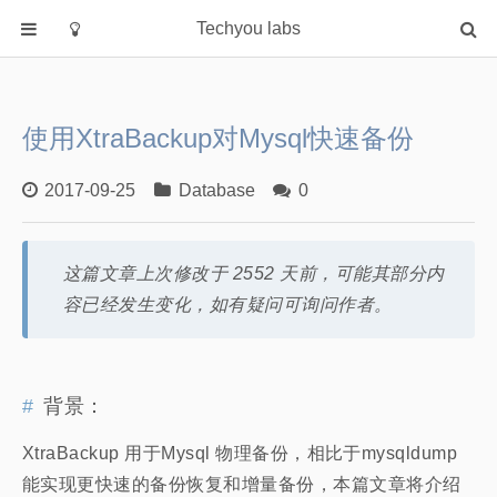
Techyou labs
首页
分类
使用XtraBackup对Mysql快速备份
Default
Linux/Unix
2017-09-25
Database
0
Database
Cloud
这篇文章上次修改于 2552 天前，可能其部分内
Networking
容已经发生变化，如有疑问可询问作者。
Security
Programming
关于作者
背景：
XtraBackup 用于Mysql 物理备份，相比于mysqldump
能实现更快速的备份恢复和增量备份，本篇文章将介绍