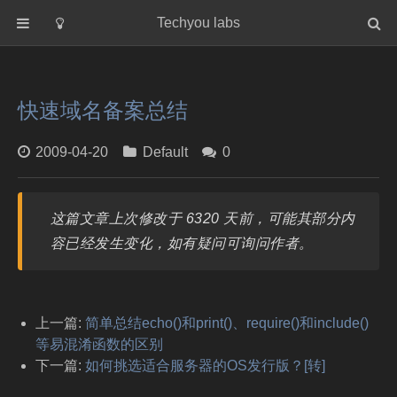
Techyou labs
首页
分类
快速域名备案总结
Default
Linux/Unix
2009-04-20
Default
0
Database
Cloud
这篇文章上次修改于 6320 天前，可能其部分内
Networking
容已经发生变化，如有疑问可询问作者。
Security
Programming
关于作者
上一篇:
简单总结echo()和print()、require()和include()
等易混淆函数的区别
下一篇:
如何挑选适合服务器的OS发行版？[转]