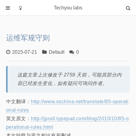
Techyou labs
首页
分类
运维军规守则
Default
Linux/Unix
2015-07-21
Default
0
Database
Cloud
这篇文章上次修改于 2759 天前，可能其部分内
Networking
容已经发生变化，如有疑问可询问作者。
Security
Programming
中文翻译：
http://www.oschina.net/translate/85-operati
onal-rules
关于作者
英文原文：
http://jprall.typepad.com/blog/2010/10/85-o
perational-rules.html
本次转载与原文相比有所删减.