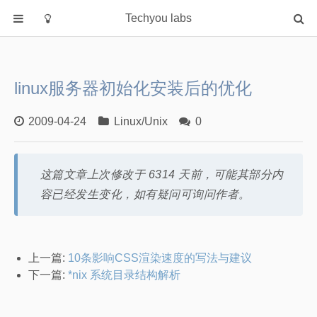
Techyou labs
首页
分类
linux服务器初始化安装后的优化
Default
Linux/Unix
2009-04-24
Linux/Unix
0
Database
Cloud
这篇文章上次修改于 6314 天前，可能其部分内
Networking
容已经发生变化，如有疑问可询问作者。
Security
Programming
关于作者
上一篇:
10条影响CSS渲染速度的写法与建议
下一篇:
*nix 系统目录结构解析