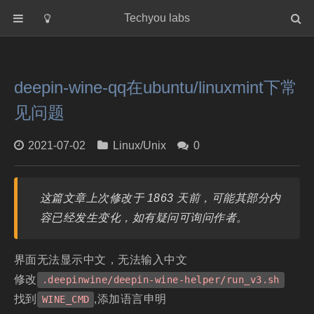
Techyou labs
首页
分类
deepin-wine-qq在ubuntu/linuxmint下常
Default
见问题
Linux/Unix
Database
2021-07-02
Linux/Unix
0
Cloud
Networking
这篇文章上次修改于 1863 天前，可能其部分内
Security
容已经发生变化，如有疑问可询问作者。
Programming
关于作者
界面无法显示中文，无法输入中文
修改
.deepinwine/deepin-wine-helper/run_v3.sh
找到
,添加语言申明
WINE_CMD