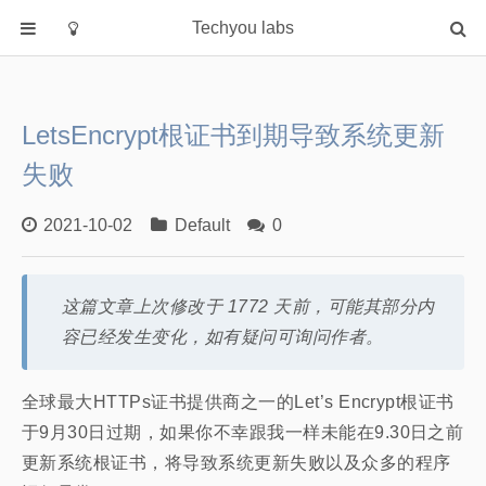
Techyou labs
首页
分类
LetsEncrypt根证书到期导致系统更新
Default
失败
Linux/Unix
Database
2021-10-02
Default
0
Cloud
Networking
这篇文章上次修改于 1772 天前，可能其部分内
Security
容已经发生变化，如有疑问可询问作者。
Programming
关于作者
全球最大HTTPs证书提供商之一的Let’s Encrypt根证书
于9月30日过期，如果你不幸跟我一样未能在9.30日之前
更新系统根证书，将导致系统更新失败以及众多的程序