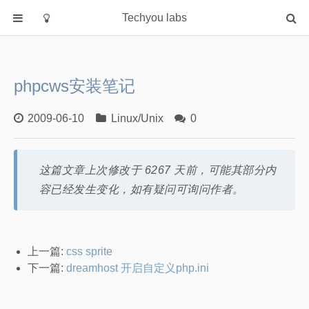
Techyou labs
首页
分类
phpcws安装笔记
Default
Linux/Unix
2009-06-10
Linux/Unix
0
Database
Cloud
这篇文章上次修改于 6267 天前，可能其部分内
Networking
容已经发生变化，如有疑问可询问作者。
Security
Programming
关于作者
上一篇:
css sprite
下一篇:
dreamhost 开启自定义php.ini