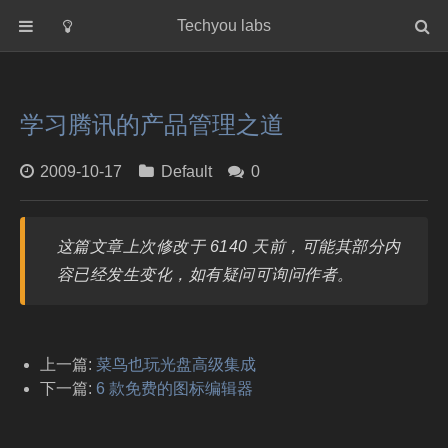
Techyou labs
首页
分类
学习腾讯的产品管理之道
Default
Linux/Unix
2009-10-17
Default
0
Database
Cloud
这篇文章上次修改于 6140 天前，可能其部分内
Networking
容已经发生变化，如有疑问可询问作者。
Security
Programming
关于作者
上一篇:
菜鸟也玩光盘高级集成
下一篇:
6 款免费的图标编辑器