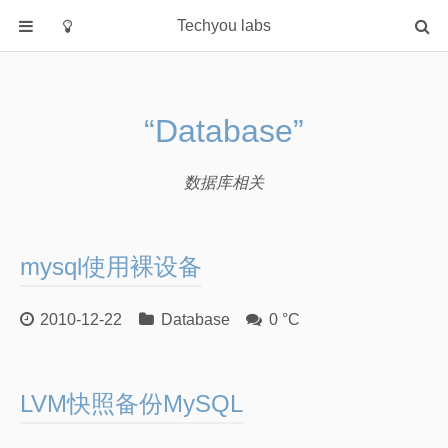
Techyou labs
首页
分类
“Database”
Default
Linux/Unix
数据库相关
Database
Cloud
mysql使用裸设备
Networking
Security
2010-12-22
Database
0 °C
Programming
关于作者
LVM快照备份MySQL