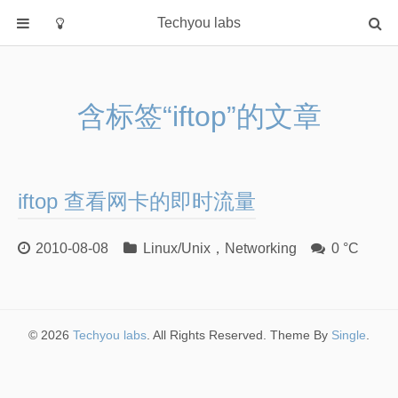
Techyou labs
首页
分类
含标签“iftop”的文章
Default
Linux/Unix
Database
iftop 查看网卡的即时流量
Cloud
Networking
2010-08-08
Linux/Unix
，
Networking
0 °C
Security
Programming
关于作者
© 2026
Techyou labs
. All Rights Reserved. Theme By
Single
.