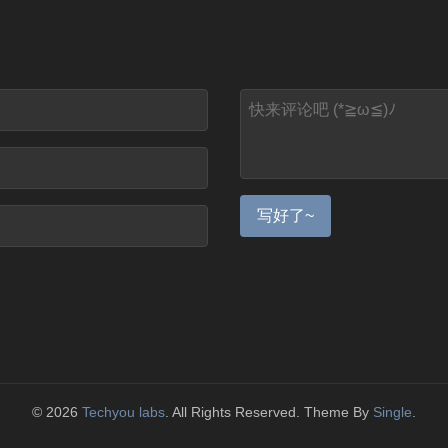
写好了~
© 2026
Techyou labs
. All Rights Reserved. Theme By
Single
.