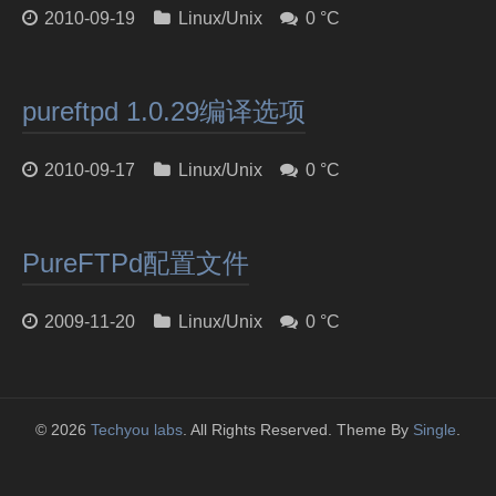
2010-09-19
Linux/Unix
0 °C
pureftpd 1.0.29编译选项
2010-09-17
Linux/Unix
0 °C
PureFTPd配置文件
2009-11-20
Linux/Unix
0 °C
© 2026
Techyou labs
. All Rights Reserved. Theme By
Single
.