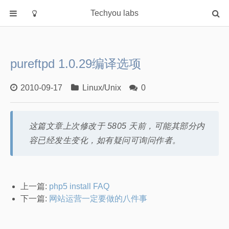
Techyou labs
首页
分类
pureftpd 1.0.29编译选项
Default
Linux/Unix
2010-09-17
Linux/Unix
0
Database
Cloud
这篇文章上次修改于 5805 天前，可能其部分内
Networking
容已经发生变化，如有疑问可询问作者。
Security
Programming
关于作者
上一篇:
php5 install FAQ
下一篇:
网站运营一定要做的八件事