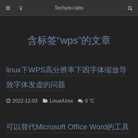
Techyou labs
首页
分类
含标签“wps”的文章
Default
Linux/Unix
Database
linux下WPS高分辨率下因字体缩放导
Cloud
Networking
致字体发虚的问题
Security
2022-12-03
Linux/Unix
0 °C
Programming
关于作者
可以替代Microsoft Office Word的工具