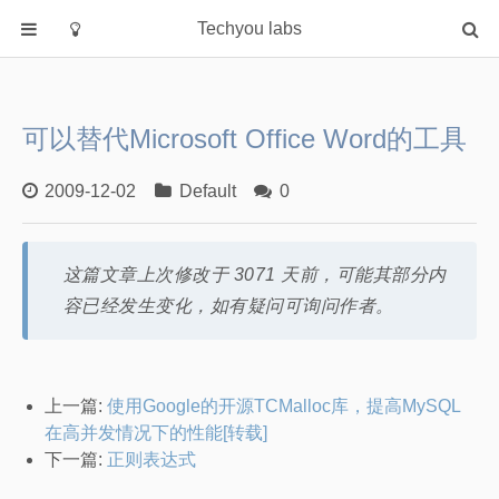
Techyou labs
首页
分类
可以替代Microsoft Office Word的工具
Default
Linux/Unix
2009-12-02
Default
0
Database
Cloud
这篇文章上次修改于 3071 天前，可能其部分内
Networking
容已经发生变化，如有疑问可询问作者。
Security
Programming
关于作者
上一篇:
使用Google的开源TCMalloc库，提高MySQL
在高并发情况下的性能[转载]
下一篇:
正则表达式