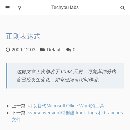
Techyou labs
首页
分类
正则表达式
Default
Linux/Unix
2009-12-03
Default
0
Database
Cloud
这篇文章上次修改于 6093 天前，可能其部分内
Networking
容已经发生变化，如有疑问可询问作者。
Security
Programming
关于作者
上一篇:
可以替代Microsoft Office Word的工具
下一篇:
svn(subversion)时创建 trunk ,tags 和 branches
文件